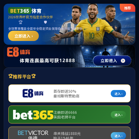
******
bevictor伟德(中国)-官方网站
首页
部门概况
政策法规
工作动态
审
首页
>
审计公告
> 正文